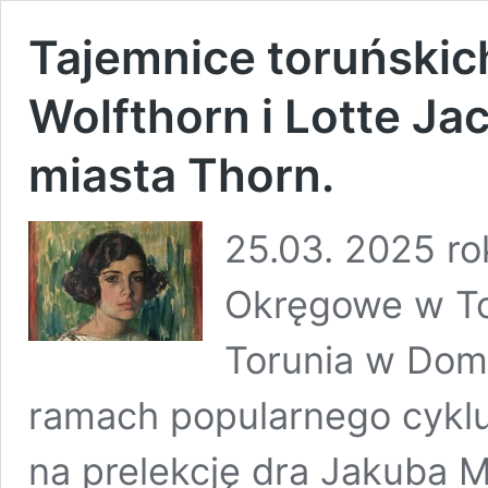
Tajemnice toruńskich 
Wolfthorn i Lotte Jac
miasta Thorn.
25.03. 2025 r
Okręgowe w To
Torunia w Dom
ramach popularnego cyklu 
na prelekcję dra Jakuba M