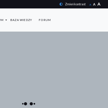
A
A
Zmień kontrast
A
UM
BAZA WIEDZY
FORUM