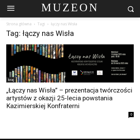
MUZEON
Strona główna
Tagi
łączy nas Wisła
Tag: łączy nas Wisła
kraj
„Łączy nas Wisła” – prezentacja twórczości
artystów z okazji 25-lecia powstania
Kazimierskiej Konfraterni
0