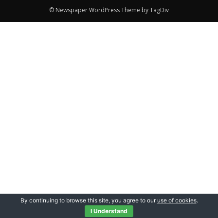
© Newspaper WordPress Theme by TagDiv
By continuing to browse this site, you agree to our
use of cookies
.
I Understand