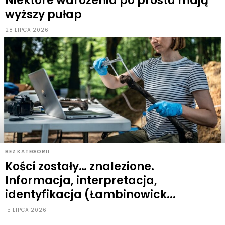
Niektóre wdrożenia po prostu mają
wyższy pułap
28 LIPCA 2026
BEZ KATEGORII
Kości zostały… znalezione.
Informacja, interpretacja,
identyfikacja (Łambinowick...
15 LIPCA 2026