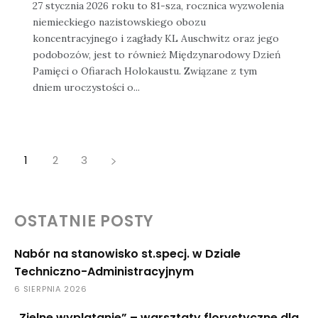
27 stycznia 2026 roku to 81-sza, rocznica wyzwolenia
niemieckiego nazistowskiego obozu
koncentracyjnego i zagłady KL Auschwitz oraz jego
podobozów, jest to również Międzynarodowy Dzień
Pamięci o Ofiarach Holokaustu. Związane z tym
dniem uroczystości o...
1
2
3
OSTATNIE POSTY
Nabór na stanowisko st.specj. w Dziale
Techniczno-Administracyjnym
6 SIERPNIA 2026
„Zielne wyplatanie” – warsztaty florystyczne dla