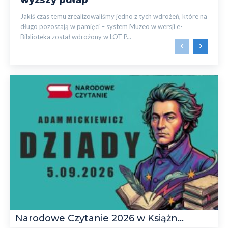
Jakiś czas temu zrealizowaliśmy jedno z tych wdrożeń, które na
długo pozostają w pamięci – system Muzeo w wersji e-
Biblioteka został wdrożony w LOT P...
Narodowe Czytanie 2026 w Książn...