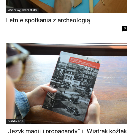
Wystawy, warsztaty
Letnie spotkania z archeologią
0
publikacje
„Język magii i propagandy” i „Wiatrak koźlak