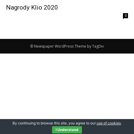
Nagrody Klio 2020
0
© Newspaper WordPress Theme by TagDiv
By continuing to browse this site, you agree to our
use of cookies
.
I Understand