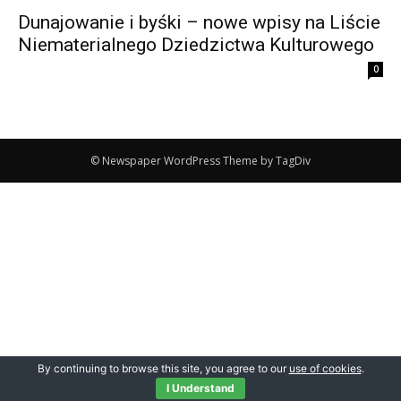
Dunajowanie i byśki – nowe wpisy na Liście
Niematerialnego Dziedzictwa Kulturowego
0
© Newspaper WordPress Theme by TagDiv
By continuing to browse this site, you agree to our
use of cookies
.
I Understand