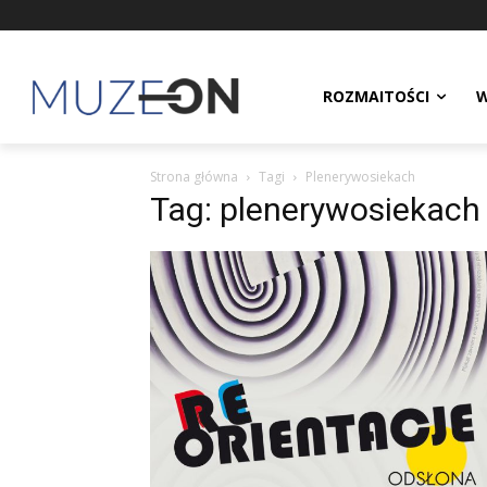
ROZMAITOŚCI
W
Strona główna
Tagi
Plenerywosiekach
Tag: plenerywosiekach