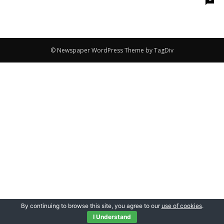
© Newspaper WordPress Theme by TagDiv
By continuing to browse this site, you agree to our
use of cookies
.
I Understand