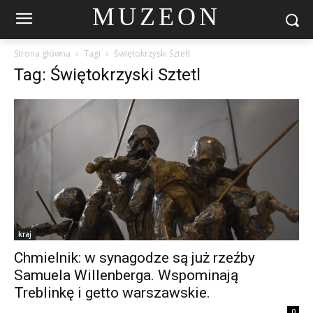
MUZEON
Strona główna
Tagi
Świętokrzyski Sztetl
Tag: Świętokrzyski Sztetl
kraj
Chmielnik: w synagodze są już rzeźby
Samuela Willenberga. Wspominają
Treblinkę i getto warszawskie.
0