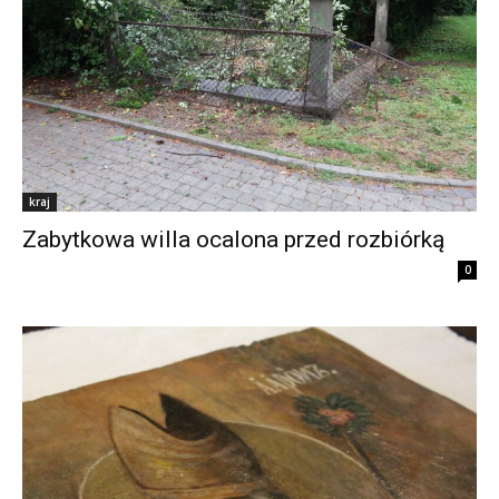
kraj
Zabytkowa willa ocalona przed rozbiórką
0