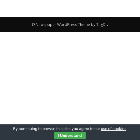
© Newspaper WordPress Theme by TagDiv
By continuing to browse this site, you agree to our
use of cookies
.
I Understand