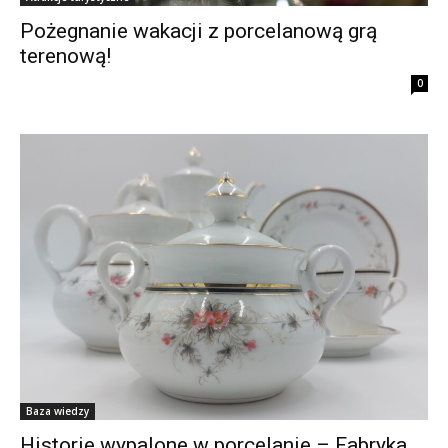
Pożegnanie wakacji z porcelanową grą
terenową!
0
Baza wiedzy
Historie wypalone w porcelanie – Fabryka