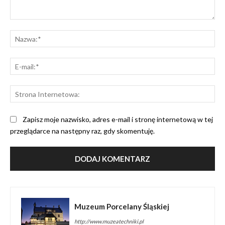
Komentarz:
Na
E-
mai
St
Int
Zapisz moje nazwisko, adres e-mail i stronę internetową w tej
przeglądarce na następny raz, gdy skomentuję.
Muzeum Porcelany Śląskiej
http://www.muzeatechniki.pl