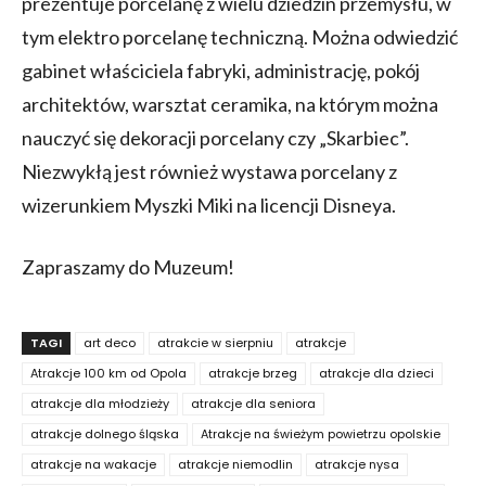
prezentuje porcelanę z wielu dziedzin przemysłu, w
tym elektro porcelanę techniczną. Można odwiedzić
gabinet właściciela fabryki, administrację, pokój
architektów, warsztat ceramika, na którym można
nauczyć się dekoracji porcelany czy „Skarbiec”.
Niezwykłą jest również wystawa porcelany z
wizerunkiem Myszki Miki na licencji Disneya.
Zapraszamy do Muzeum!
TAGI
art deco
atrakcie w sierpniu
atrakcje
Atrakcje 100 km od Opola
atrakcje brzeg
atrakcje dla dzieci
atrakcje dla młodzieży
atrakcje dla seniora
atrakcje dolnego śląska
Atrakcje na świeżym powietrzu opolskie
atrakcje na wakacje
atrakcje niemodlin
atrakcje nysa