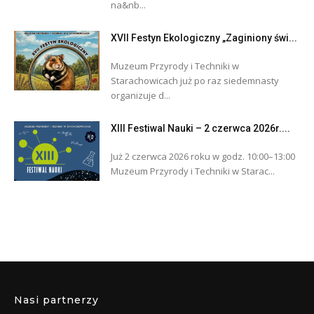
na&nb...
XVII Festyn Ekologiczny „Zaginiony świ...
Muzeum Przyrody i Techniki w
Starachowicach już po raz siedemnasty
organizuje d...
XIII Festiwal Nauki – 2 czerwca 2026r....
Już 2 czerwca 2026 roku w godz. 10:00–13:00
Muzeum Przyrody i Techniki w Starac...
Nasi partnerzy