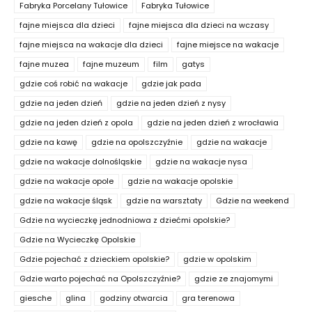
Fabryka Porcelany Tułowice
Fabryka Tułowice
fajne miejsca dla dzieci
fajne miejsca dla dzieci na wczasy
fajne miejsca na wakacje dla dzieci
fajne miejsce na wakacje
fajne muzea
fajne muzeum
film
gatys
gdzie coś robić na wakacje
gdzie jak pada
gdzie na jeden dzień
gdzie na jeden dzień z nysy
gdzie na jeden dzień z opola
gdzie na jeden dzień z wrocławia
gdzie na kawę
gdzie na opolszczyźnie
gdzie na wakacje
gdzie na wakacje dolnośląskie
gdzie na wakacje nysa
gdzie na wakacje opole
gdzie na wakacje opolskie
gdzie na wakacje śląsk
gdzie na warsztaty
Gdzie na weekend
Gdzie na wycieczkę jednodniowa z dziećmi opolskie?
Gdzie na Wycieczkę Opolskie
Gdzie pojechać z dzieckiem opolskie?
gdzie w opolskim
Gdzie warto pojechać na Opolszczyźnie?
gdzie ze znajomymi
giesche
glina
godziny otwarcia
gra terenowa