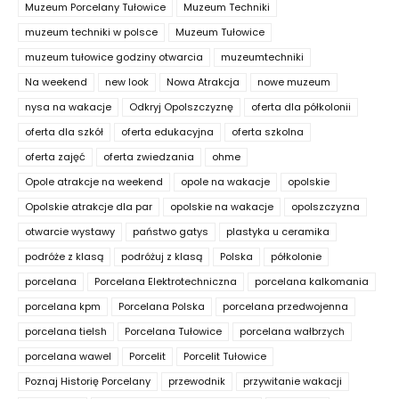
Muzeum Porcelany Tułowice
Muzeum Techniki
muzeum techniki w polsce
Muzeum Tułowice
muzeum tułowice godziny otwarcia
muzeumtechniki
Na weekend
new look
Nowa Atrakcja
nowe muzeum
nysa na wakacje
Odkryj Opolszczyznę
oferta dla półkolonii
oferta dla szkół
oferta edukacyjna
oferta szkolna
oferta zajęć
oferta zwiedzania
ohme
Opole atrakcje na weekend
opole na wakacje
opolskie
Opolskie atrakcje dla par
opolskie na wakacje
opolszczyzna
otwarcie wystawy
państwo gatys
plastyka u ceramika
podróże z klasą
podróżuj z klasą
Polska
półkolonie
porcelana
Porcelana Elektrotechniczna
porcelana kalkomania
porcelana kpm
Porcelana Polska
porcelana przedwojenna
porcelana tielsh
Porcelana Tułowice
porcelana wałbrzych
porcelana wawel
Porcelit
Porcelit Tułowice
Poznaj Historię Porcelany
przewodnik
przywitanie wakacji