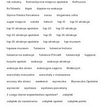
rok szkolny
Romantyczne miejsca opolskie
RsPrussia
RsTillowitz
śląsk
śląskie na wakacje
Słynna Polska Porcelana
sorau
stryjenska zofia
super miejsce
szkoła
tielsch
top 10
top 10 atrakcje
top 10 atrakcje opolskie
top 20
top 20 atrakcje
top 20 atrakcje opolskie
top 25
top 25 atrakcje
top 25 atrakcje opolskie
top atrakcje
top muzeum
topowe muzeum
Tułowice
tułowice historia
tułowice na wakacje
Tułowice POrcelit
tułowice.pl
tuppack
turysta opolski
wakacje
wakacje atrakcje
wakacje dla dzieci
wakacyjne zajęcia
Wałbrzych
warsztaty manualne
warsztaty z malowania
wczasy dla dzieci
weekend
wycieczka
Wycieczka Opolskie
wycieczki
wystawa
wystawa porcelany
Z czego słynie województwo opolskie?
zabytek
zabytek do zwiedzania
zabytek opolski
zabytek polski