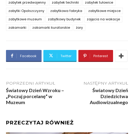
zabytek przedwojenny
zabytek techniki
zabytek tułowice
zabytki Opolszczyzny
zabytkowa fabryka
zabytkowe miejsce
zabytkowe muzeum
zabytkowy budynek
zajęcia na wakacje
zakamarki
zakamarki kuratorskie
żary
Facebook
Twitter
Pinterest
POPRZEDNI ARTYKUŁ
NASTĘPNY ARTYKUŁ
Światowy Dzień Wzroku –
Światowy Dzień
„Poczuj porcelanę” w
Dziedzictwa
Muzeum
Audiowizualnego
PRZECZYTAJ RÓWNIEŻ