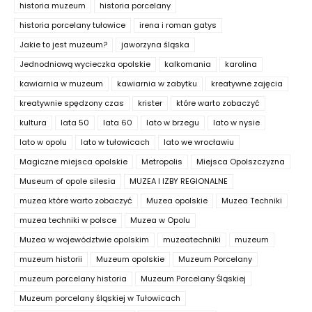
historia muzeum
historia porcelany
historia porcelany tułowice
irena i roman gatys
Jakie to jest muzeum?
jaworzyna śląska
Jednodniową wycieczka opolskie
kalkomania
karolina
kawiarnia w muzeum
kawiarnia w zabytku
kreatywne zajęcia
kreatywnie spędzony czas
krister
które warto zobaczyć
kultura
lata 50
lata 60
lato w brzegu
lato w nysie
lato w opolu
lato w tułowicach
lato we wrocławiu
Magiczne miejsca opolskie
Metropolis
Miejsca Opolszczyzna
Museum of opole silesia
MUZEA I IZBY REGIONALNE
muzea które warto zobaczyć
Muzea opolskie
Muzea Techniki
muzea techniki w polsce
Muzea w Opolu
Muzea w województwie opolskim
muzeatechniki
muzeum
muzeum historii
Muzeum opolskie
Muzeum Porcelany
muzeum porcelany historia
Muzeum Porcelany Śląskiej
Muzeum porcelany śląskiej w Tułowicach