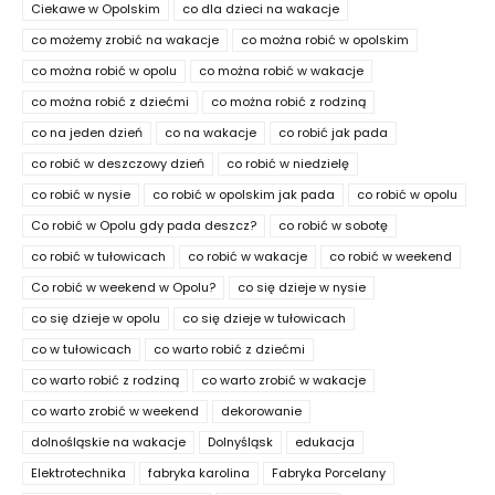
Ciekawe w Opolskim
co dla dzieci na wakacje
co możemy zrobić na wakacje
co można robić w opolskim
co można robić w opolu
co można robić w wakacje
co można robić z dziećmi
co można robić z rodziną
co na jeden dzień
co na wakacje
co robić jak pada
co robić w deszczowy dzień
co robić w niedzielę
co robić w nysie
co robić w opolskim jak pada
co robić w opolu
Co robić w Opolu gdy pada deszcz?
co robić w sobotę
co robić w tułowicach
co robić w wakacje
co robić w weekend
Co robić w weekend w Opolu?
co się dzieje w nysie
co się dzieje w opolu
co się dzieje w tułowicach
co w tułowicach
co warto robić z dziećmi
co warto robić z rodziną
co warto zrobić w wakacje
co warto zrobić w weekend
dekorowanie
dolnośląskie na wakacje
Dolnyśląsk
edukacja
Elektrotechnika
fabryka karolina
Fabryka Porcelany