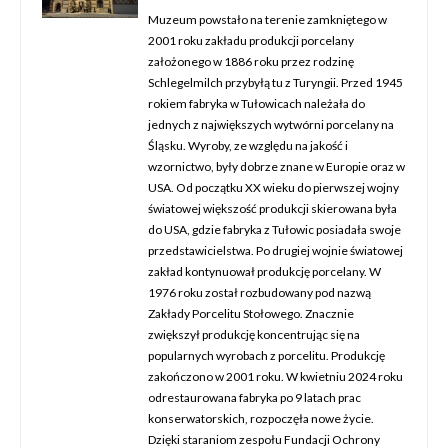
Muzeum powstało na terenie zamkniętego w
2001 roku zakładu produkcji porcelany
założonego w 1886 roku przez rodzinę
Schlegelmilch przybyłą tu z Turyngii. Przed 1945
rokiem fabryka w Tułowicach należała do
jednych z największych wytwórni porcelany na
Śląsku. Wyroby, ze względu na jakość i
wzornictwo, były dobrze znane w Europie oraz w
USA. Od początku XX wieku do pierwszej wojny
światowej większość produkcji skierowana była
do USA, gdzie fabryka z Tułowic posiadała swoje
przedstawicielstwa. Po drugiej wojnie światowej
zakład kontynuował produkcję porcelany. W
1976 roku został rozbudowany pod nazwą
Zakłady Porcelitu Stołowego. Znacznie
zwiększył produkcję koncentrując się na
popularnych wyrobach z porcelitu. Produkcję
zakończono w 2001 roku. W kwietniu 2024 roku
odrestaurowana fabryka po 9 latach prac
konserwatorskich, rozpoczęła nowe życie.
Dzięki staraniom zespołu Fundacji Ochrony