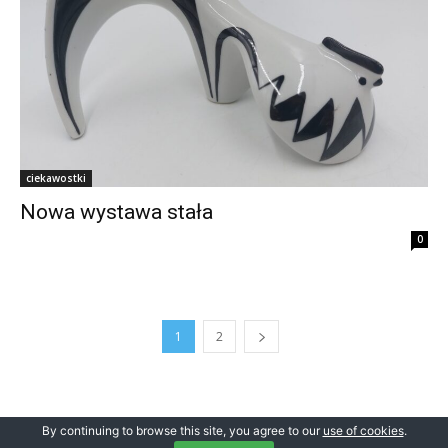
ciekawostki
Nowa wystawa stała
0
1
2
By continuing to browse this site, you agree to our
use of cookies
.
© Newspaper WordPress Theme by TagDiv