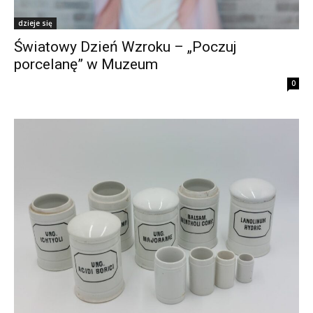
dzieje się
Światowy Dzień Wzroku – „Poczuj
porcelanę” w Muzeum
0