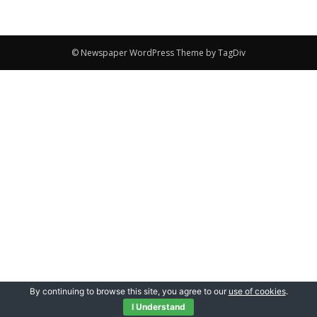
© Newspaper WordPress Theme by TagDiv
By continuing to browse this site, you agree to our
use of cookies
.
I Understand