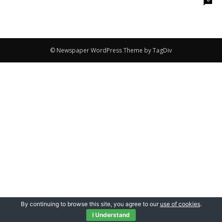
© Newspaper WordPress Theme by TagDiv
By continuing to browse this site, you agree to our
use of cookies
.
I Understand