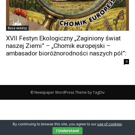
Baza wiedzy
XVII Festyn Ekologiczny „Zaginiony świat
naszej Ziemi” – „Chomik europejski –
ambasador bioróżnorodności naszych pól”:
0
© Newspaper WordPress Theme by TagDiv
By continuing to browse this site, you agree to our
use of cookies
.
I Understand