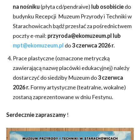
na nośniku
(płyta cd/pendraive)
lub osobiście
do
budynku Recepcji Muzeum Przyrody i Techniki w
Starachowicach bądź przesłać za pośrednictwem
poczty e-mail:
przyroda@ekomuzeum.pl lub
mpt@ekomuzeum.pl
do
3 czerwca 2026 r.
Prace plastyczne (oznaczone metryczką
zawierającą nazwę placówki edukacyjnej) należy
dostarczyć do siedziby Muzeum do
3 czerwca
2026 r.
Formy artystyczne (teatralne, wokalne)
zostaną zaprezentowane w dniu Festynu.
Serdecznie zapraszamy
!