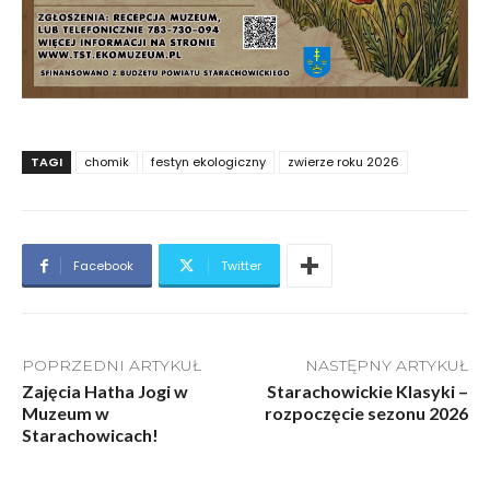
TAGI
chomik
festyn ekologiczny
zwierze roku 2026
Facebook
Twitter
POPRZEDNI ARTYKUŁ
NASTĘPNY ARTYKUŁ
Zajęcia Hatha Jogi w
Starachowickie Klasyki –
Muzeum w
rozpoczęcie sezonu 2026
Starachowicach!