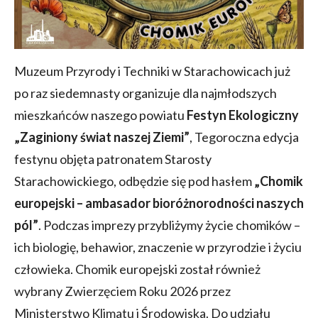
Muzeum Przyrody i Techniki w Starachowicach już
po raz siedemnasty organizuje dla najmłodszych
mieszkańców naszego powiatu
Festyn Ekologiczny
„Zaginiony świat naszej Ziemi”
, Tegoroczna edycja
festynu objęta patronatem Starosty
Starachowickiego, odbędzie się pod hasłem
„Chomik
europejski – ambasador bioróżnorodności naszych
pól”
. Podczas imprezy przybliżymy życie chomików –
ich biologię, behawior, znaczenie w przyrodzie i życiu
człowieka. Chomik europejski został również
wybrany Zwierzęciem Roku 2026 przez
Ministerstwo Klimatu i Środowiska. Do udziału