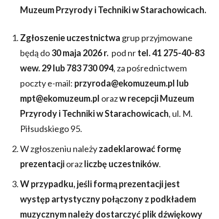
Muzeum Przyrody i Techniki w Starachowicach.
Zgłoszenie uczestnictwa
grup przyjmowane
będą do
30
maja 2026 r.
pod nr
tel. 41 275-40-83
wew. 29 lub 783 730 094
, za pośrednictwem
poczty e-mail:
przyroda@ekomuzeum.pl lub
mpt@ekomuzeum.pl
oraz
w recepcji Muzeum
Przyrody i Techniki w Starachowicach
, ul. M.
Piłsudskiego 95.
W zgłoszeniu należy
zadeklarować formę
prezentacji
oraz
liczbę uczestników
.
W przypadku, jeśli formą prezentacji jest
występ artystyczny połączony z podkładem
muzycznym należy dostarczyć plik dźwiękowy