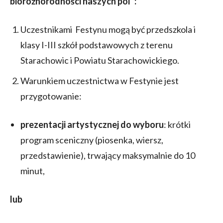
bioróżnorodności naszych pól”:
Uczestnikami Festynu mogą być przedszkola i
klasy I-III szkół podstawowych z terenu
Starachowic i Powiatu Starachowickiego.
Warunkiem uczestnictwa w Festynie jest
przygotowanie:
prezentacji artystycznej do wyboru
: krótki
program sceniczny (piosenka, wiersz,
przedstawienie), trwający maksymalnie do 10
minut,
lub