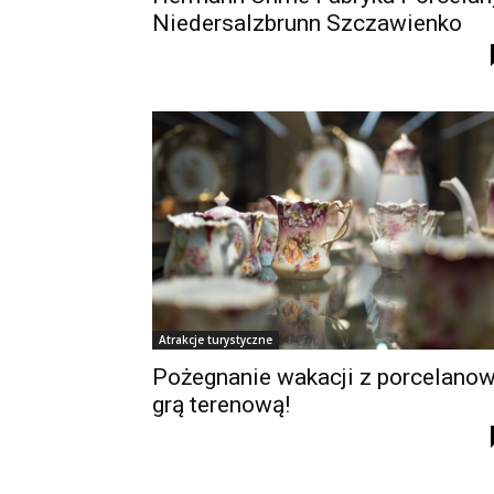
Niedersalzbrunn Szczawienko
Atrakcje turystyczne
Pożegnanie wakacji z porcelano
grą terenową!