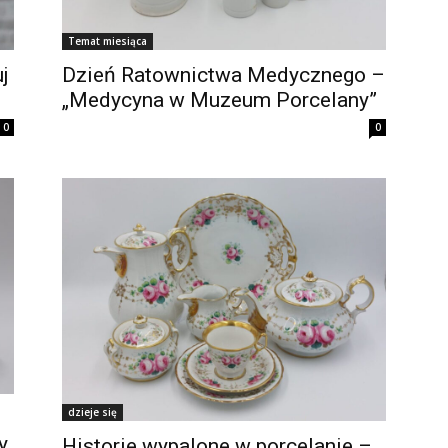
Temat miesiąca
j
Dzień Ratownictwa Medycznego –
„Medycyna w Muzeum Porcelany”
0
0
dzieje się
y
Historie wypalone w porcelanie –