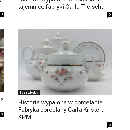
tajemnice fabryki Carla Tielscha.
0
0
Baza wiedzy
wą
Historie wypalone w porcelanie –
Fabryka porcelany Carla Kristera
0
KPM
0