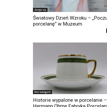
dzieje się
Światowy Dzień Wzroku – „Poczu
porcelanę” w Muzeum
Bez kategorii
Historie wypalone w porcelanie –
Hermann Ohme Fabryka Porcelan