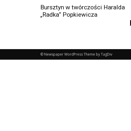
Bursztyn w twórczości Haralda
„Radka” Popkiewicza
© Newspaper WordPress Theme by TagDiv