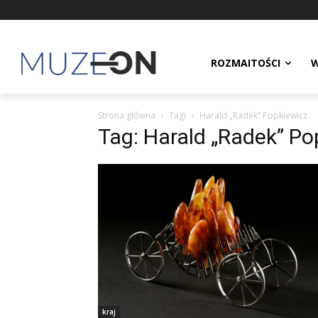
ROZMAITOŚCI
W
Strona główna
Tagi
Harald „Radek” Popkiewicz
Tag: Harald „Radek” Po
kraj