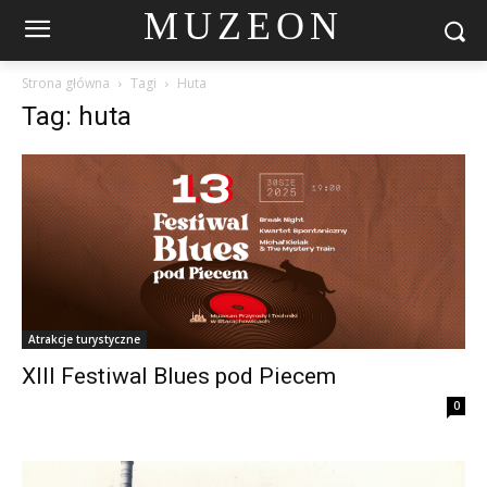
MUZEON
Strona główna
Tagi
Huta
Tag: huta
Atrakcje turystyczne
XIII Festiwal Blues pod Piecem
0