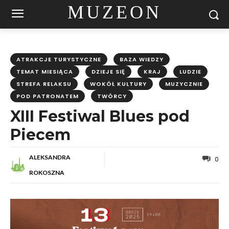
MUZEON
ATRAKCJE TURYSTYCZNE
BAZA WIEDZY
TEMAT MIESIĄCA
DZIEJE SIĘ
KRAJ
LUDZIE
STREFA RELAKSU
WOKÓŁ KULTURY
MUZYCZNIE
POD PATRONATEM
TWÓRCY
XIII Festiwal Blues pod
Piecem
ALEKSANDRA
0
ROKOSZNA