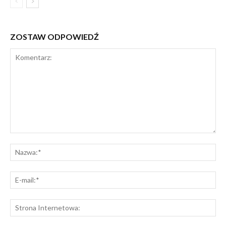
ZOSTAW ODPOWIEDŹ
Komentarz:
Na
E-
mai
St
Int