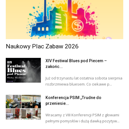
Naukowy Plac Zabaw 2026
XIV Festiwal Blues pod Piecem –
zakońc...
Już od trzynastu lat ostatnia sobota sierpnia
rozbrzmiewa bluesem. Co ciekawe p...
Konferencja PSIM „Trudne do
przeniesie...
Wracamy z VIII Konferencji PSIM z głowami
pełnymi pomysłów i dużą dawką pozytyw...