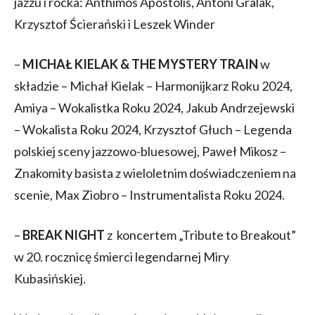
jazzu i rocka: Anthimos Apostolis, Antoni Gralak,
Krzysztof Ścierański i Leszek Winder
–
MICHAŁ KIELAK & THE MYSTERY TRAIN
w
składzie – Michał Kielak – Harmonijkarz Roku 2024,
Amiya – Wokalistka Roku 2024, Jakub Andrzejewski
– Wokalista Roku 2024, Krzysztof Głuch – Legenda
polskiej sceny jazzowo-bluesowej, Paweł Mikosz –
Znakomity basista z wieloletnim doświadczeniem na
scenie, Max Ziobro – Instrumentalista Roku 2024.
–
BREAK NIGHT
z koncertem „Tribute to Breakout”
w 20. rocznicę śmierci legendarnej Miry
Kubasińskiej.