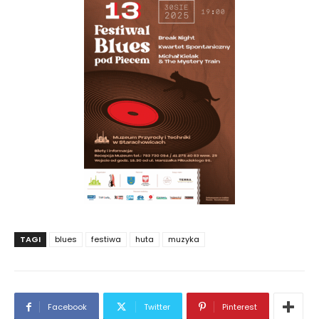
TAGI
blues
festiwa
huta
muzyka
Facebook
Twitter
Pinterest