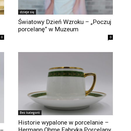
dzieje się
Światowy Dzień Wzroku – „Poczuj
porcelanę” w Muzeum
0
0
Bez kategorii
Historie wypalone w porcelanie –
Hermann Ohme Fabryka Porcelany
 –