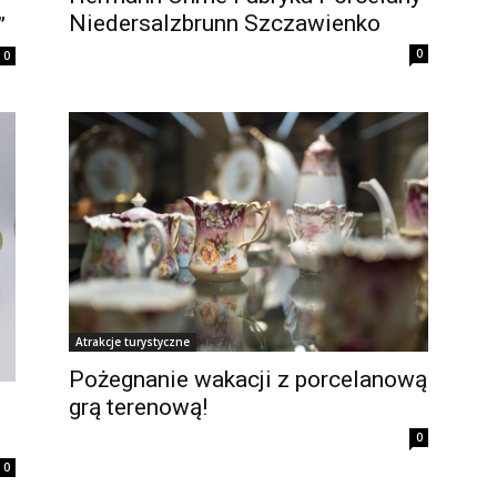
Niedersalzbrunn Szczawienko
”
0
0
Atrakcje turystyczne
Pożegnanie wakacji z porcelanową
grą terenową!
0
0