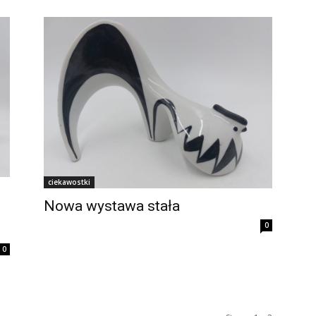
ciekawostki
Nowa wystawa stała
0
0