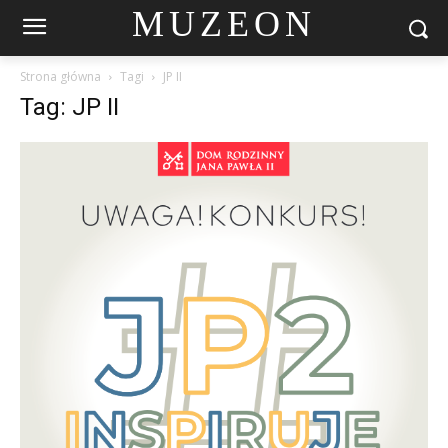
MUZEON
Strona główna
Tagi
JP II
Tag: JP II