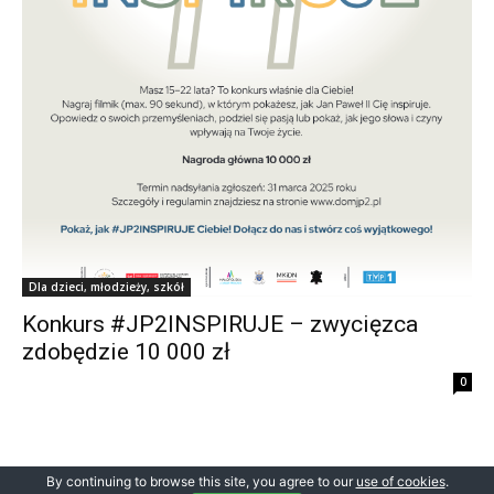
Dla dzieci, młodzieży, szkół
Konkurs #JP2INSPIRUJE – zwycięzca
zdobędzie 10 000 zł
0
By continuing to browse this site, you agree to our
use of cookies
.