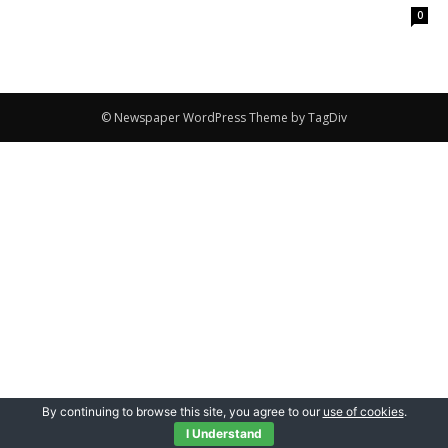
0
© Newspaper WordPress Theme by TagDiv
By continuing to browse this site, you agree to our
use of cookies
.
I Understand