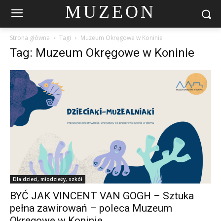
MUZEON
Strona główna
Tagi
Muzeum Okręgowe w Koninie
Tag: Muzeum Okręgowe w Koninie
Dla dzieci, młodzieży, szkół
BYĆ JAK VINCENT VAN GOGH – Sztuka
pełna zawirowań – poleca Muzeum
Okręgowe w Koninie