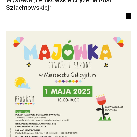
Wystawa „Łemkowskie chyże na Rusi
Szlachtowskiej”
0