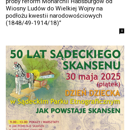
próby reform Monarchii Habsburgów od
Wiosny Ludów do Wielkiej Wojny na
podłożu kwestii narodowościowych
(1848/49-1914/18)”
0