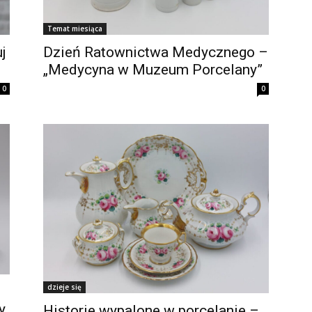
Temat miesiąca
j
Dzień Ratownictwa Medycznego –
„Medycyna w Muzeum Porcelany”
0
0
dzieje się
y
Historie wypalone w porcelanie –