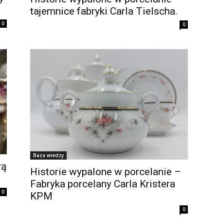
tajemnice fabryki Carla Tielscha.
0
0
Baza wiedzy
wą
Historie wypalone w porcelanie –
Fabryka porcelany Carla Kristera
0
KPM
0