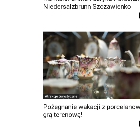
Niedersalzbrunn Szczawienko
Atrakcje turystyczne
Pożegnanie wakacji z porcelano
grą terenową!