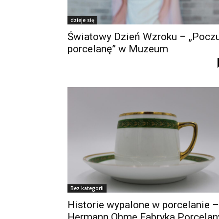
dzieje się
Światowy Dzień Wzroku – „Poczu
porcelanę” w Muzeum
Bez kategorii
Historie wypalone w porcelanie –
Hermann Ohme Fabryka Porcelan