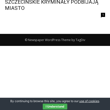
SZCZECIŃSKIE KRYMINAŁY PODBIJAJĄ
MIASTO
1
© Newspaper WordPress Theme by TagDiv
By continuing to browse this site, you agree to our
use of cookies
.
I Understand