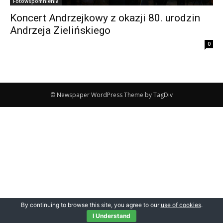
Fotowspomnienia
Koncert Andrzejkowy z okazji 80. urodzin
Andrzeja Zielińskiego
0
© Newspaper WordPress Theme by TagDiv
By continuing to browse this site, you agree to our
use of cookies
.
I Understand