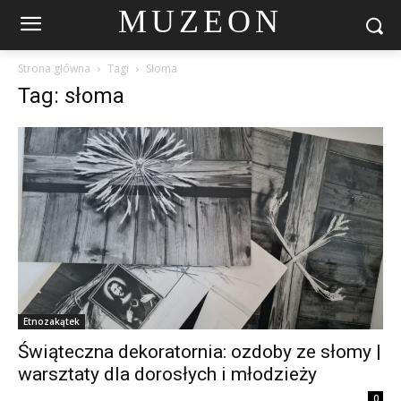
MUZEON
Strona główna
Tagi
Słoma
Tag: słoma
Etnozakątek
Świąteczna dekoratornia: ozdoby ze słomy |
warsztaty dla dorosłych i młodzieży
0