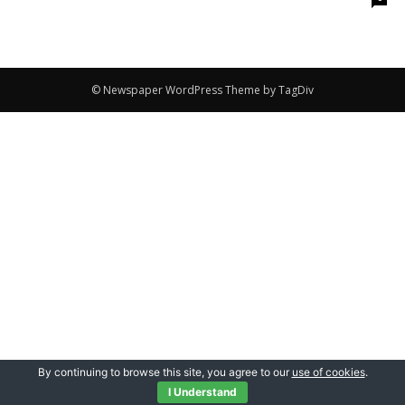
© Newspaper WordPress Theme by TagDiv
By continuing to browse this site, you agree to our
use of cookies
.
I Understand