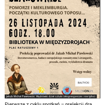
Jakub Michał Pawłowski: Wędrówki dzieł sztuki (ekspresjonizm i nie tylko)
Pierwsze z cyklu spotkań – prelekcji dra