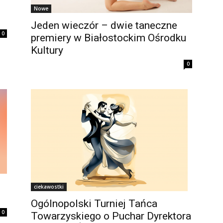
Nowe
Jeden wieczór – dwie taneczne
0
premiery w Białostockim Ośrodku
Kultury
0
ciekawostki
Ogólnopolski Turniej Tańca
0
Towarzyskiego o Puchar Dyrektora