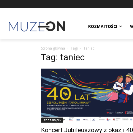
ROZMAITOŚCI
W
Strona główna
Tagi
Taniec
Tag: taniec
Etnozakątek
Koncert Jubileuszowy z okazji 40