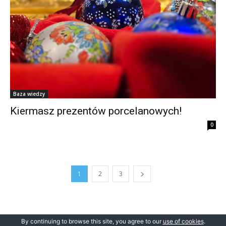
Baza wiedzy
Kiermasz prezentów porcelanowych!
0
1
2
3
By continuing to browse this site, you agree to our
use of cookies
.