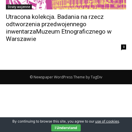
Straty wojenne
Utracona kolekcja. Badania na rzecz
odtworzenia przedwojennego
inwentarzaMuzeum Etnograficznego w
Warszawie
0
© Newspaper WordPress Theme by TagDiv
By continuing to browse this site, you agree to our
use of cookies
.
I Understand