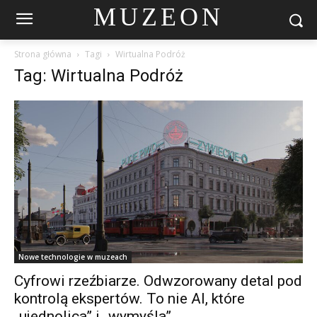
MUZEON
Strona główna
Tagi
Wirtualna Podróż
Tag: Wirtualna Podróż
Nowe technologie w muzeach
Cyfrowi rzeźbiarze. Odwzorowany detal pod
kontrolą ekspertów. To nie AI, które
„ujednolica” i „wymyśla”