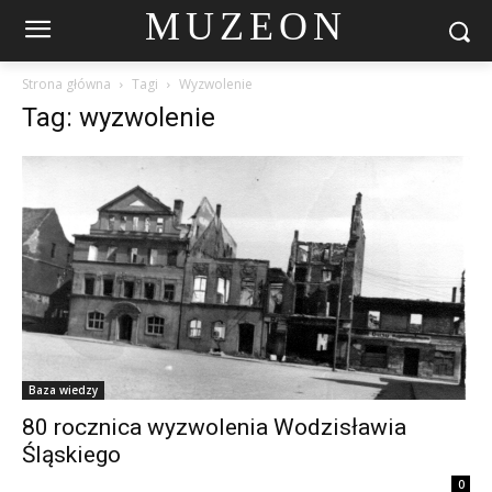
MUZEON
Strona główna
Tagi
Wyzwolenie
Tag: wyzwolenie
Baza wiedzy
80 rocznica wyzwolenia Wodzisławia
Śląskiego
0