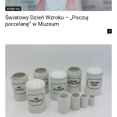
dzieje się
Światowy Dzień Wzroku – „Poczuj
porcelanę” w Muzeum
0