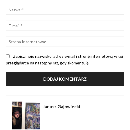
Komentarz:
Na
E-
mai
St
Int
Zapisz moje nazwisko, adres e-mail i stronę internetową w tej
przeglądarce na następny raz, gdy skomentuję.
Janusz Gajowiecki