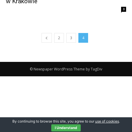
w Krakowie
0
2
3
4
© Newspaper WordPress Theme by TagDiv
By continuing to browse this site, you agree to our
use of cookies
.
I Understand