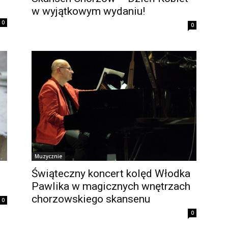
w wyjątkowym wydaniu!
0
0
Muzycznie
Świąteczny koncert kolęd Włodka
Pawlika w magicznych wnętrzach
chorzowskiego skansenu
0
0