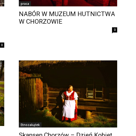
praca
NABÓR W MUZEUM HUTNICTWA
W CHORZOWIE
0
0
Etnozakątek
Skansen Chorzów – Dzień Kobiet