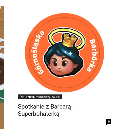
Dla dzieci, młodzieży, szkół
Spotkanie z Barbarą-
Superbohaterką
0