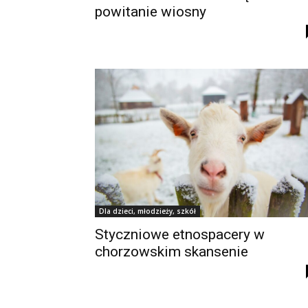
powitanie wiosny
Dla dzieci, młodzieży, szkół
Styczniowe etnospacery w
chorzowskim skansenie