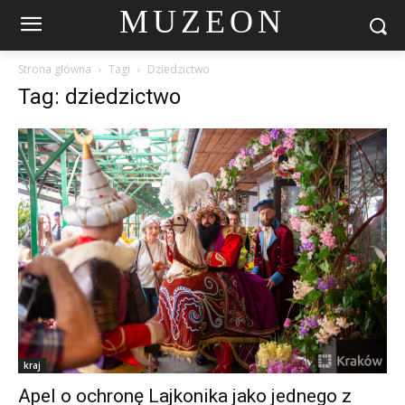
MUZEON
Strona główna
Tagi
Dziedzictwo
Tag: dziedzictwo
kraj
Apel o ochronę Lajkonika jako jednego z