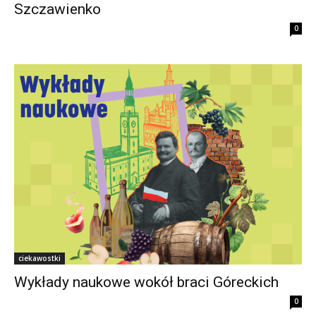
Szczawienko
0
ciekawostki
Wykłady naukowe wokół braci Góreckich
0