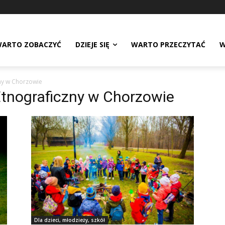
ARTO ZOBACZYĆ
DZIEJE SIĘ
WARTO PRZECZYTAĆ
W
zny w Chorzowie
Etnograficzny w Chorzowie
Dla dzieci, młodzieży, szkół