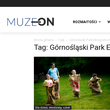
ROZMAITOŚCI
W
Strona główna
Tagi
Górnośląski Park Etnografic
Tag: Górnośląski Park 
Dla dzieci, młodzieży, szkół