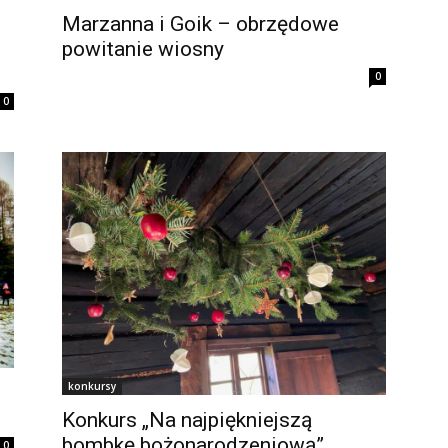
Marzanna i Goik – obrzędowe
powitanie wiosny
0
0
konkursy
Konkurs „Na najpiękniejszą
bombkę bożonarodzeniową”
0