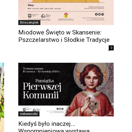
Etnozakątek
Miodowe Święto w Skansenie:
Pszczelarstwo i Słodkie Tradycje
0
ciekawostki
Kiedyś było inaczej…
Wspomnieniowa wystawa