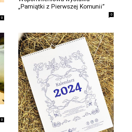
„Pamiątki z Pierwszej Komunii”
0
0
0