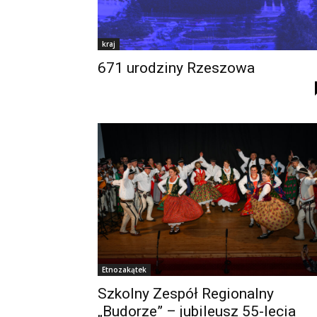
kraj
671 urodziny Rzeszowa
Etnozakątek
Szkolny Zespół Regionalny
„Budorze” – jubileusz 55-lecia