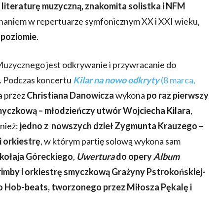
literaturę muzyczną,
znakomita solistka i NFM
znaniem w repertuarze symfonicznym XX i XXI wieku,
 poziomie
.
uzycznego jest odkrywanie i przywracanie do
. Podczas koncertu
Kilar na nowo odkryty
(8 marca,
 przez
Christiana Danowicza
wykona
po raz pierwszy
 smyczkową – młodzieńczy utwór Wojciecha Kilara
,
nież:
jedno z nowszych dzieł Zygmunta Krauzego –
i orkiestrę
, w którym partię solową wykona sam
kołaja Góreckiego
,
Uwertura
do opery
Album
rimby i orkiestrę smyczkową Grażyny Pstrokońskiej-
 Hob-beats, tworzonego przez Miłosza Pękalę i