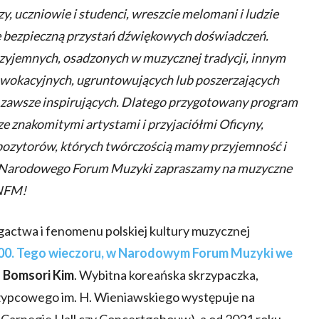
y, uczniowie i studenci, wreszcie melomani i ludzie
e bezpieczną przystań dźwiękowych doświadczeń.
zyjemnych, osadzonych w muzycznej tradycji, innym
owokacyjnych, ugruntowujących lub poszerzających
le zawsze inspirujących. Dlatego przygotowany program
e znakomitymi artystami i przyjaciółmi Oficyny,
pozytorów, których twórczością mamy przyjemność i
 Narodowego Forum Muzyki zapraszamy na muzyczne
 NFM!
gactwa i fenomenu polskiej kultury muzycznej
9.00. Tego wieczoru, w Narodowym Forum Muzyki we
j
Bomsori Kim
. Wybitna koreańska skrzypaczka,
zypcowego im. H. Wieniawskiego występuje na
 Carnegie Hall czy Concertgebouw), a od 2021 roku