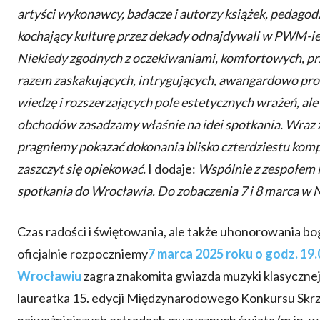
artyści wykonawcy, badacze i autorzy książek, pedagodz
kochający kulturę przez dekady odnajdywali w PWM-i
Niekiedy zgodnych z oczekiwaniami, komfortowych, pr
razem zaskakujących, intrygujących, awangardowo pr
wiedzę i rozszerzających pole estetycznych wrażeń, a
obchodów zasadzamy właśnie na idei spotkania. Wraz z
pragniemy pokazać dokonania blisko czterdziestu kom
zaszczyt się opiekować.
I dodaje:
Wspólnie z zespołem
spotkania do Wrocławia. Do zobaczenia 7 i 8 marca w
Czas radości i świętowania, ale także uhonorowania bo
oficjalnie rozpoczniemy
7 marca 2025 roku o godz. 1
Wrocławiu
zagra znakomita gwiazda muzyki klasyczne
laureatka 15. edycji Międzynarodowego Konkursu Skr
najważniejszych estradach muzycznych świata (m.in. w