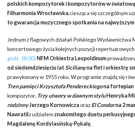
polskich kompozytorek i kompozytorów w światową 
Filharmonia Wrocławska
,ciesząca się szczególnym u
to gwarancja muzycznego spotkania na najwyższym
Jednym z flagowych działań Polskiego Wydawnictwa M
koncertowego życia kolejnych pozycji repertuarowych
godz. 18.00)
NFM Orkiestra Leopoldinum
prowadzona
od siedemdziesięciu lat
Sicilianę
na flet i orkiestrę
prawykonany w 1955 roku. W programie znajdą się rów
Tren pamięci Krzysztofa Pendereckiego
na fortepian 
kompozytor,
Trzy utwory w dawnym stylu
Henryka Mi
rodzinny
Jerzego Kornowicza
oraz
El Condor
na 2 ma
Nawratil
z udziałem
znakomitego duetu perkusyjnego
Magdalenę Kordylasińską-Pękalę
.