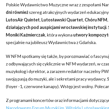
Polskie Wydawnictwo Muzyczne wraz z zespołami Na
dni również
szereg atrakcyjnych wydarzeń edukacyjny
LutosAir Quintet
,
Lutosławski Quartet
,
Chóru NFM
,
działających pod auspicjami wrocławskiej instytucji
.
Moniki Kaźmierczak
, która wykona
utwory kompozyto
specjalnie na jubileusz Wydawnictwa z Gdańska.
W NFM spotkamy się także, by porozmawiać o fascynują
z odbywających się cyklicznie w NFM wydarzeń, w czasi
muzykolog i dyrektor, a zarazem redaktor naczelny PWM 
swoją pasją do muzyki, ale i sekretami pracy wydawcy.
(foyer -1, czerwone kanapy). Wstęp jest wolny. Poleca
Z programami koncertów oraz informacjami dotyczącym
Narodowego Forum Muzyki im. Witolda Lutosławskie