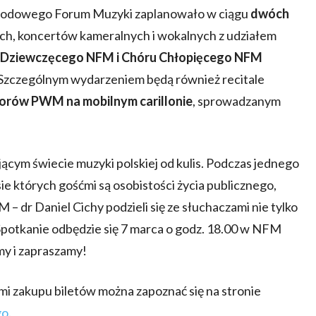
rodowego Forum Muzyki zaplanowało w ciągu
dwóch
ch, koncertów kameralnych i wokalnych z udziałem
Dziewczęcego NFM i Chóru Chłopięcego NFM
 Szczególnym wydarzeniem będą również recitale
rów PWM na mobilnym carillonie
, sprowadzanym
cym świecie muzyki polskiej od kulis. Podczas jednego
e których gośćmi są osobistości życia publicznego,
– dr Daniel Cichy podzieli się ze słuchaczami nie tylko
 Spotkanie odbędzie się 7 marca o godz. 18.00 w NFM
my i zapraszamy!
i zakupu biletów można zapoznać się na stronie
go
.