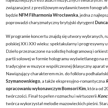
związana jest z prestiżowym wydawnictwem fonograf
będzie
NFM Filharmonia Wrocławska
, jedna z najlep
poprowadzi charyzmatyczny brytyjski dyrygent
Dunca
W programie koncertu znajdą się utwory wybranych, 
polskiej XX i XXI wieku: spektakularny i progresywny 
Dzieło przeznaczone na solistkę hologramową i orkiest
partii solowej w formie hologramu wyświetlanego na est
tradycyjne w muzyce współczesnej (klasyczny aparat
Nawiązujący charakterem m.in. do folkloru podhalańsk
Szymanowskiego
, a także ekspresyjno-romantyczna
R
opracowaniu wykonawczym Bomsori Kim
, która od 
twórczości. Finał to pełen rozmachu i wirtuozerii
Konce
twórca wykorzystał melodie mazowieckich pieśni. Star