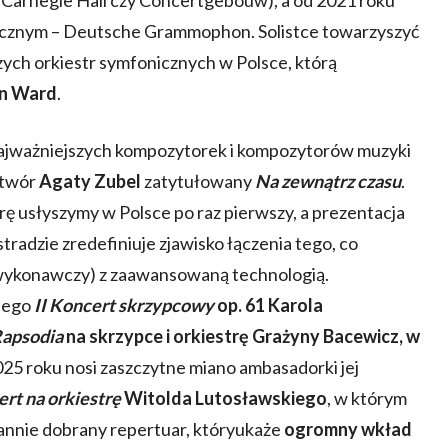
icznym – Deutsche Grammophon. Solistce towarzyszyć
szych orkiestr symfonicznych w Polsce, którą
n Ward
.
najważniejszych kompozytorek i kompozytorów muzyki
utwór
Agaty Zubel
zatytułowany
Na zewnątrz czasu
.
rę usłyszymy w Polsce po raz pierwszy, a prezentacja
radzie zredefiniuje zjawisko łączenia tego, co
 wykonawczy) z zaawansowaną technologią.
iego
II Koncert skrzypcowy
op. 61 Karola
apsodia
na skrzypce i orkiestrę Grażyny Bacewicz, w
2025 roku nosi zaszczytne miano ambasadorki jej
rt na orkiestrę
Witolda Lutosławskiego
, w którym
annie dobrany repertuar, któryukaże
ogromny wkład