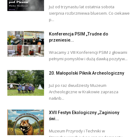
Już od trzynastu lat ostatnia sobota
sierpnia rozbrzmiewa bluesem. Co ciekawe
p...
Konferencja PSIM „Trudne do
przeniesie...
Wracamy z VIII Konferencji PSIM z głowami
pełnymi pomysłów i dużą dawką pozytyw...
20. Małopolski Piknik Archeologiczny
Już po raz dwudziesty Muzeum
Archeologiczne w Krakowie zaprasza
na&nb...
XVII Festyn Ekologiczny „Zaginiony
świ...
Muzeum Przyrody i Techniki w