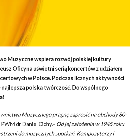
two Muzyczne wspiera rozwój polskiej kultury
leusz Oficyna uświetni serią koncertów z udziałem
ncertowych w Polsce. Podczas licznych aktywności
 najlepsza polska twórczość. Do wspólnego
a!
awnictwa Muzycznego pragnę zaprosić na obchody 80-
y PWM dr Daniel Cichy.–
Od jej założenia w 1945 roku
zestrzeni do muzycznych spotkań. Kompozytorzy i