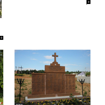
0
0
praca