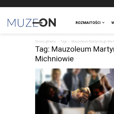
ROZMAITOŚCI
W
Strona główna
Tagi
Mauzoleum Martyrologii Wsi 
Tag: Mauzoleum Martyr
Michniowie