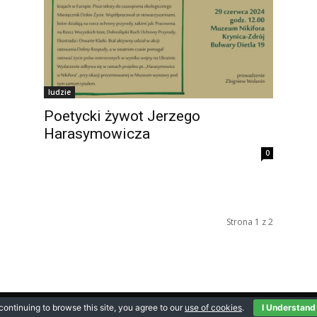
ludzie
Poetycki żywot Jerzego
Harasymowicza
0
Strona 1 z 2
continuing to browse this site, you agree to our
use of cookies
.
I Understand